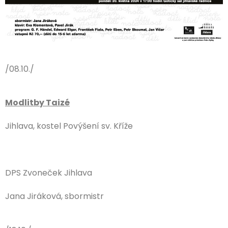
/08.10./
Modlitby Taizé
Jihlava, kostel Povýšení sv. Kříže
DPS Zvoneček Jihlava
Jana Jiráková, sbormistr