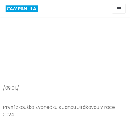
Skip
to
content
/09.01./
První zkouška Zvonečku s Janou Jirákovou v roce
2024.