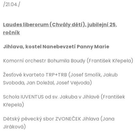
/21.04./
Laudes liberorum (Chvály dětí), jubilejní 25.
ročník
Jihlava, kostel Nanebevzetí Panny Marie
Komorní orchestr Bohumila Boudy (František Křepela)
Žesťové kvarteto TRP+TRB (Josef Smolík, Jakub
Svoboda, Jan Doležal, Josef Vejvoda)
Schola IUVENTUS od sv. Jakuba v Jihlavě (František
Křepela)
Dětský pěvecký sbor ZVONEČEK Jihlava (Jana
Jiráková)