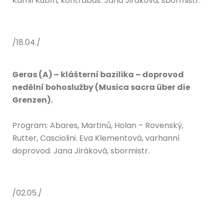
Kamil Kubín, kontrabas. Jana Jiráková, sbormistr.
/18.04./
Geras (A) – klášterní bazilika – doprovod
nedělní bohoslužby (Musica sacra über die
Grenzen).
Program: Abares, Martinů, Holan – Rovenský,
Rutter, Casciolini. Eva Klementová, varhanní
doprovod. Jana Jiráková, sbormistr.
/02.05./