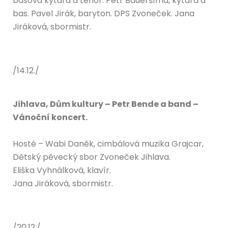
basová kytara a tenor. Petr Baueršíma, kytara a
bas. Pavel Jirák, baryton. DPS Zvoneček. Jana
Jiráková, sbormistr.
/14.12./
Jihlava, Dům kultury – Petr Bende a band –
Vánoční koncert.
Hosté – Wabi Daněk, cimbálová muzika Grajcar,
Dětský pěvecký sbor Zvoneček Jihlava.
Eliška Vyhnálková, klavír.
Jana Jiráková, sbormistr.
/20.12./