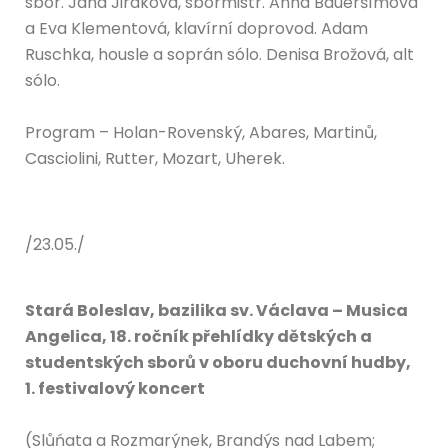
sbor. Jana Jiráková, sbormistr. Anna Baueršímová
a Eva Klementová, klavírní doprovod. Adam
Ruschka, housle a soprán sólo. Denisa Brožová, alt
sólo.
Program – Holan-Rovenský, Abares, Martinů,
Casciolini, Rutter, Mozart, Uherek.
/23.05./
Stará Boleslav, bazilika sv. Václava – Musica
Angelica, 18. ročník přehlídky dětských a
studentských sborů v oboru duchovní hudby,
1. festivalový koncert
(Slůńata a Rozmarýnek, Brandýs nad Labem;