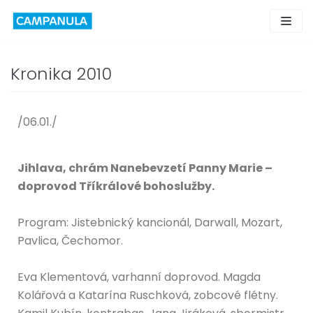
Skip
to
content
Kronika 2010
/06.01./
Jihlava, chrám Nanebevzetí Panny Marie –
doprovod Tříkrálové bohoslužby.
Program: Jistebnický kancionál, Darwall, Mozart,
Pavlica, Čechomor.
Eva Klementová, varhanní doprovod. Magda
Kolářová a Katarína Ruschková, zobcové flétny.