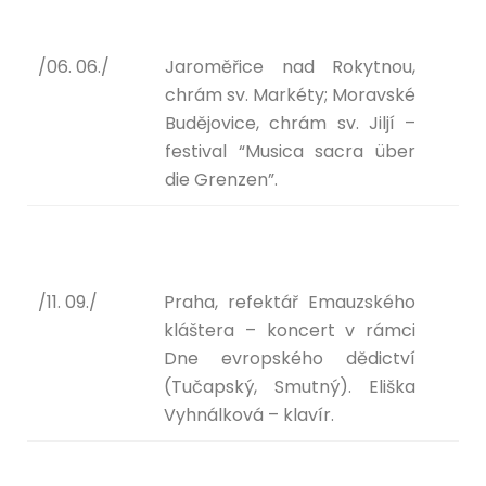
/06. 06./
Jaroměřice nad Rokytnou,
chrám sv. Markéty; Moravské
Budějovice, chrám sv. Jiljí –
festival “Musica sacra über
die Grenzen”.
/11. 09./
Praha, refektář Emauzského
kláštera – koncert v rámci
Dne evropského dědictví
(Tučapský, Smutný). Eliška
Vyhnálková – klavír.