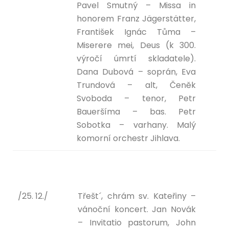
Pavel Smutný – Missa in
honorem Franz Jägerstätter,
František Ignác Tůma –
Miserere mei, Deus (k 300.
výročí úmrtí skladatele).
Dana Dubová – soprán, Eva
Trundová – alt, Čeněk
Svoboda – tenor, Petr
Baueršíma – bas. Petr
Sobotka – varhany. Malý
komorní orchestr Jihlava.
/25. 12./
Třešt´, chrám sv. Kateřiny –
vánoční koncert. Jan Novák
– Invitatio pastorum, John