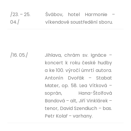
/23. – 25.
Švábov, hotel Harmonie –
04./
víkendové soustředění sboru.
/16. 05./
Jihlava, chrám sv. Ignáce –
koncert k roku české hudby
a ke 100. výročí úmrtí autora.
Antonín Dvořák – Stabat
Mater, op. 58. Lea Vítková –
soprán, Hana-Štolfová
Bandová – alt, Jiří Vinklárek –
tenor, David Szendiuch – bas.
Petr Kolař – varhany.