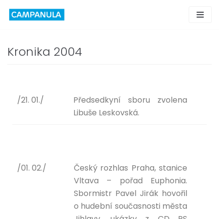
Skip
to
content
Kronika 2004
/21. 01./
Předsedkyní sboru zvolena
Libuše Leskovská.
/01. 02./
Český rozhlas Praha, stanice
Vltava – pořad Euphonia.
Sbormistr Pavel Jirák hovořil
o hudební současnosti města
Jihlavy, ukázky z CD PS