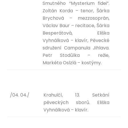
Smutného “Mysterium fidei”.
Zoltán Korda – tenor, Šárka
Brychová – mezzosoprán,
Václav Baur – recitace, Šárka
Besperátová, Eliška
Vyhnálková – klavír, Pěvecké
sdružení Campanula Jihlava.
Petr Stodůlka – režie,
Markéta Oslzlá – kostýmy.
/04. 04./
Krahulčí, 13. Setkání
pěveckých sborů. Eliška
Vyhnálková – klavír.