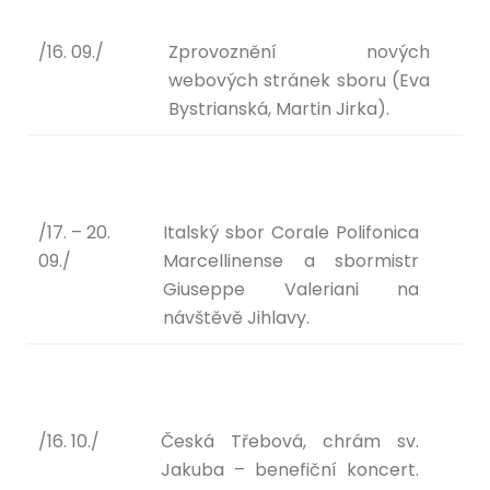
/16. 09./
Zprovoznění nových
webových stránek sboru (Eva
Bystrianská, Martin Jirka).
/17. – 20.
Italský sbor Corale Polifonica
09./
Marcellinense a sbormistr
Giuseppe Valeriani na
návštěvě Jihlavy.
/16. 10./
Česká Třebová, chrám sv.
Jakuba – benefiční koncert.