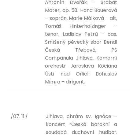
Antonín Dvořák – Stabat
Mater, op. 58. Hana Bauerová
– soprán, Marie Málková – alt,
Tomáš Hinterholzinger –
tenor, Ladislav Petrů – bas.
Smíšený pěvecký sbor Bendl
Česká Třebová, PS
Campanula Jihlava, Komorní
orchestr Jaroslava Kociana
Ústí nad Orlicí. Bohuslav
Mimra – dirigent.
/07. 11./
Jihlava, chrám sv. Ignáce –
koncert “Česká barokní a
soudobá duchovní hudba”.