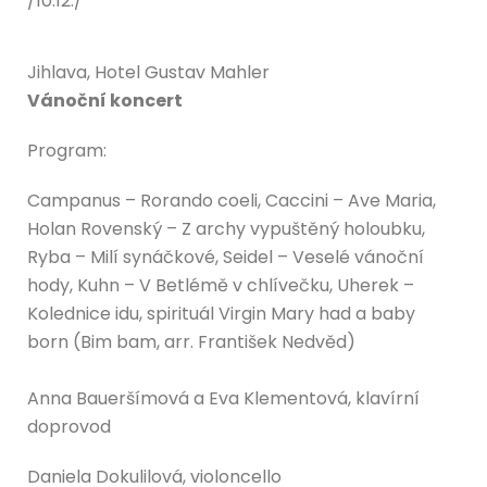
/10.12./
Jihlava, Hotel Gustav Mahler
Vánoční koncert
Program:
Campanus – Rorando coeli, Caccini – Ave Maria,
Holan Rovenský – Z archy vypuštěný holoubku,
Ryba – Milí synáčkové, Seidel – Veselé vánoční
hody, Kuhn – V Betlémě v chlívečku, Uherek –
Kolednice idu, spirituál Virgin Mary had a baby
born (Bim bam, arr. František Nedvěd)
Anna Baueršímová a Eva Klementová, klavírní
doprovod
Daniela Dokulilová, violoncello