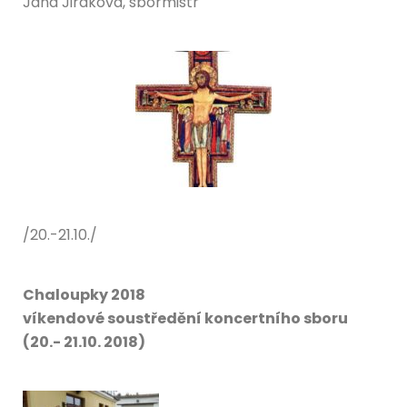
Jana Jiráková, sbormistr
/20.-21.10./
Chaloupky 2018
víkendové soustředění koncertního sboru
(20.- 21.10. 2018)