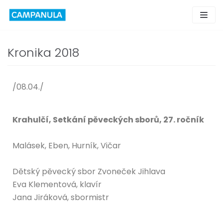
Skip
to
content
Kronika 2018
/08.04./
Krahulčí, Setkání pěveckých sborů, 27. ročník
Malásek, Eben, Hurník, Vičar
Dětský pěvecký sbor Zvoneček Jihlava
Eva Klementová, klavír
Jana Jiráková, sbormistr