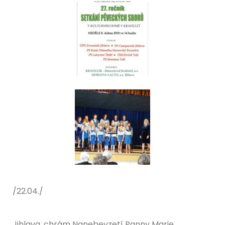
/22.04./
Jihlava, chrám Nanebevzetí Panny Marie