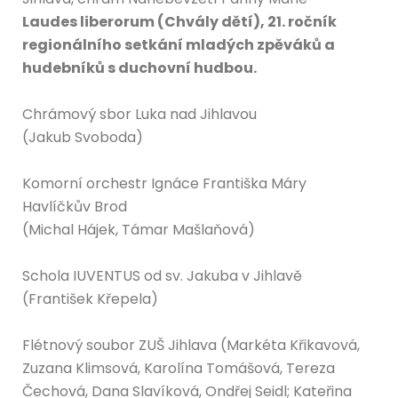
Laudes liberorum (Chvály dětí), 21. ročník
regionálního setkání mladých zpěváků a
hudebníků s duchovní hudbou.
Chrámový sbor Luka nad Jihlavou
(Jakub Svoboda)
Komorní orchestr Ignáce Františka Máry
Havlíčkův Brod
(Michal Hájek, Támar Mašlaňová)
Schola IUVENTUS od sv. Jakuba v Jihlavě
(František Křepela)
Flétnový soubor ZUŠ Jihlava (Markéta Křikavová,
Zuzana Klimsová, Karolína Tomášová, Tereza
Čechová, Dana Slavíková, Ondřej Seidl; Kateřina