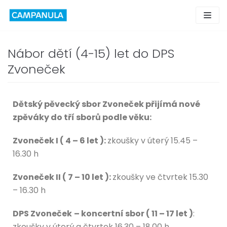
Skip
to
content
Nábor dětí (4-15) let do DPS
Zvoneček
Dětský pěvecký sbor Zvoneček přijímá nové
zpěváky do tří sborů podle věku:
Zvoneček I ( 4 – 6 let ):
zkoušky v úterý 15.45 –
16.30 h
Zvoneček II ( 7 – 10 let ):
zkoušky ve čtvrtek 15.30
– 16.30 h
DPS Zvoneček
– koncertní sbor ( 11 – 17 let )
:
zkoušky v úterý a čtvrtek 16.30 – 18.00 h