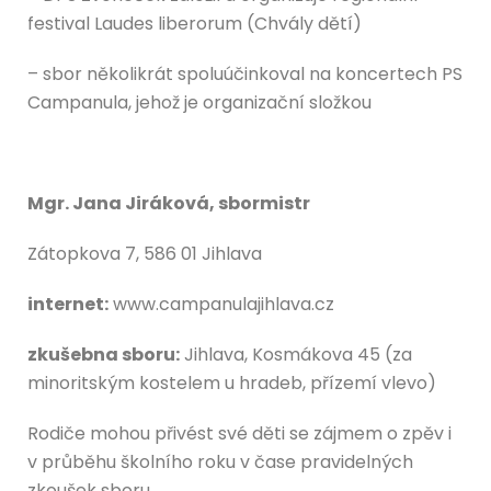
festival Laudes liberorum (Chvály dětí)
– sbor několikrát spoluúčinkoval na koncertech PS
Campanula, jehož je organizační složkou
Mgr. Jana Jiráková, sbormistr
Zátopkova 7, 586 01 Jihlava
internet:
www.campanulajihlava.cz
zkušebna sboru:
Jihlava, Kosmákova 45 (za
minoritským kostelem u hradeb, přízemí vlevo)
Rodiče mohou přivést své děti se zájmem o zpěv i
v průběhu školního roku v čase pravidelných
zkoušek sboru.