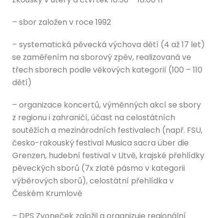
– sbor založen v roce 1992
– systematická pěvecká výchova dětí (4 až 17 let)
se zaměřením na sborový zpěv, realizovaná ve
třech sborech podle věkových kategorií (100 – 110
dětí)
– organizace koncertů, výměnných akcí se sbory
z regionu i zahraničí, účast na celostátních
soutěžích a mezinárodních festivalech (např. FSU,
česko-rakouský festival Musica sacra über die
Grenzen, hudební festival v Litvě, krajské přehlídky
pěveckých sborů (7x zlaté pásmo v kategorii
výběrových sborů), celostátní přehlídka v
Českém Krumlově
– DPS Zvoneček založil a organizuje regionální