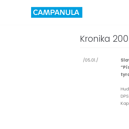
Skip
to
content
Kronika 20
/05.01./
Sla
“Pí
tyr
Hud
DPS
Kap