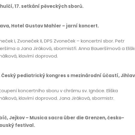
hulčí, 17. setkání pěveckých sborů.
lava, Hotel Gustav Mahler – jarní koncert.
neček I, Zvoneček II, DPS Zvoneček – koncertní sbor. Petr
eršíma a Jana Jiráková, sbormistři. Anna Baueršímová a Eliš
nálková, klavírní doprovod.
I. Český pediatrický kongres s mezinárodní účastí, Jihlav
toupení koncertního sboru v chrámu sv. Ignáce. Eliška
nálková, klavírní doprovod. Jana Jiráková, sbormistr.
bíč, Jejkov – Musica sacra über die Grenzen, česko-
ouský festival.