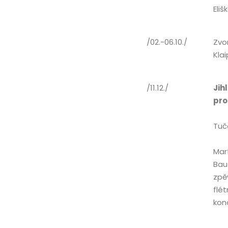
Eliš
/02.-06.10./
Zvo
Klai
/11.12./
Jih
pro
Tuča
Mar
Bau
zpě
flé
kon