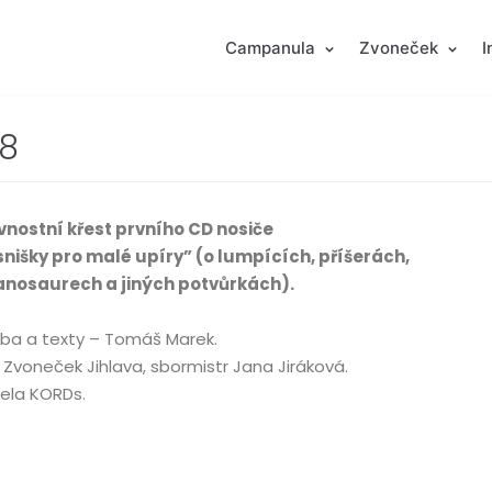
Campanula
Zvoneček
I
08
vnostní křest prvního CD nosiče
snišky pro malé upíry” (o lumpících, příšerách,
anosaurech a jiných potvůrkách).
ba a texty – Tomáš Marek.
 Zvoneček Jihlava, sbormistr Jana Jiráková.
ela KORDs.