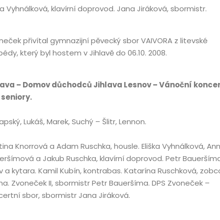
ka Vyhnálková, klavírní doprovod. Jana Jiráková, sbormistr.
neček přivítal gymnazijní pěvecký sbor VAIVORA z litevské
pédy, který byl hostem v Jihlavě do 06.10. 2008.
lava – Domov důchodců Jihlava Lesnov – Vánoční konce
 seniory.
pský, Lukáš, Marek, Suchý – Šlitr, Lennon.
tina Knorrová a Adam Ruschka, housle. Eliška Vyhnálková, An
eršímová a Jakub Ruschka, klavírní doprovod. Petr Baueršíma
v a kytara. Kamil Kubín, kontrabas. Katarína Ruschková, zob
tna. Zvoneček II, sbormistr Petr Baueršíma. DPS Zvoneček –
certní sbor, sbormistr Jana Jiráková.