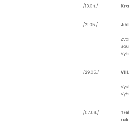
/13.04./
Kra
/21.05./
Jih
Zvo
Bau
Vyh
/29.05./
VII
Vys
Vyh
/07.06./
Tře
rak