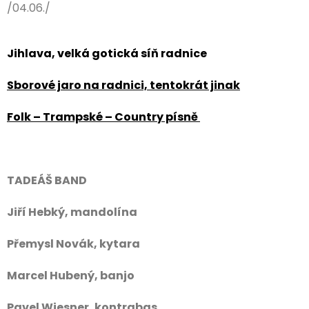
/04.06./
Jihlava, velká gotická síň radnice
Sborové jaro na radnici, tentokrát jinak
Folk – Trampské – Country písně
TADEÁŠ BAND
Jiří Hebký, mandolína
Přemysl Novák, kytara
Marcel Hubený, banjo
Pavel Wiesner, kontrabas