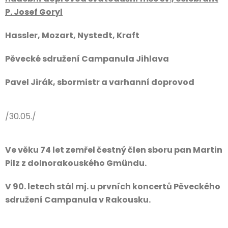
P. Josef Goryl
Hassler, Mozart, Nystedt, Kraft
Pěvecké sdružení Campanula Jihlava
Pavel Jirák, sbormistr a varhanní doprovod
/30.05./
Ve věku 74 let zemřel čestný člen sboru pan Martin
Pilz z dolnorakouského Gmündu.
V 90. letech stál mj. u prvních koncertů Pěveckého
sdružení Campanula v Rakousku.