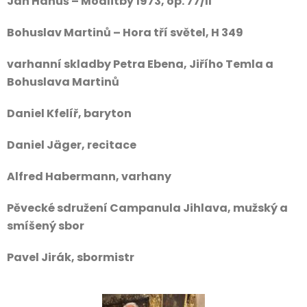
Jan Hanuš – Modlitby 1973, op. 77/II
Bohuslav Martinů – Hora tří světel, H 349
varhanní skladby Petra Ebena, Jiřího Temla a
Bohuslava Martinů
Daniel Kfelíř, baryton
Daniel Jäger, recitace
Alfred Habermann, varhany
Pěvecké sdružení Campanula Jihlava, mužský a
smíšený sbor
Pavel Jirák, sbormistr