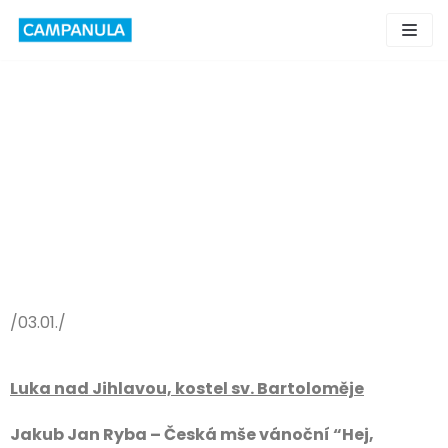
Skip
to
content
/03.01./
Luka nad Jihlavou, kostel sv. Bartoloměje
Jakub Jan Ryba – Česká mše vánoční “Hej,