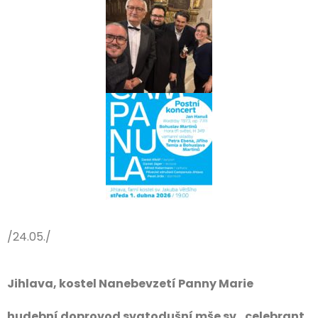
/24.05./
Jihlava, kostel Nanebevzetí Panny Marie
hudební doprovod svatodušní mše sv., celebrant